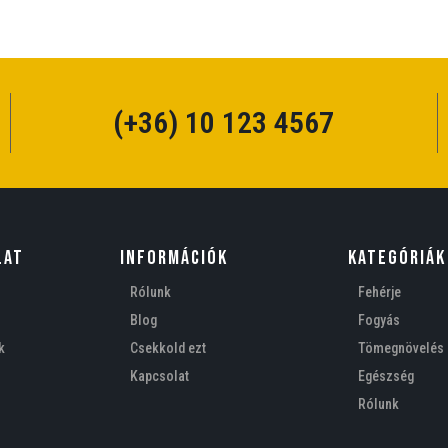
(+36) 10 123 4567
LAT
Információk
Kategóriák
Rólunk
Fehérje
Blog
Fogyás
k
Csekkold ezt
Tömegnövelés
Kapcsolat
Egészség
Rólunk