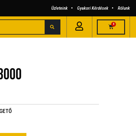
Üzleteink
Gyakori Kérdések
Rólunk
0
 3000
ÉGETŐ