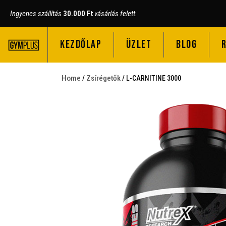
Ingyenes szállítás
30.000 Ft
vásárlás felett.
KEZDŐLAP
ÜZLET
BLOG
Home
Zsírégetők
/
/ L-CARNITINE 3000