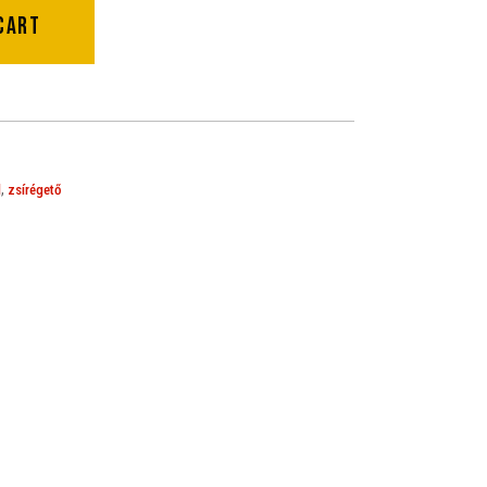
cart
,
l
zsírégető