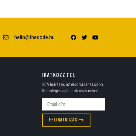
hello@thecode.hu
Iratkozz fel
20% leárazás az első vásárlásodon.
Különleges ajánlatok csak neked.
Feliratkozás