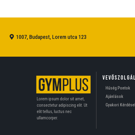
1007, Budapest, Lorem utca 123
VEVŐSZOLGÁ
Hűség Pontok
Ajánlások
Lorem ipsum dolor sit amet,
Gyakori Kérdése
consectetur adipiscing elit. Ut
elit tellus, luctus nec
ullamcorper.