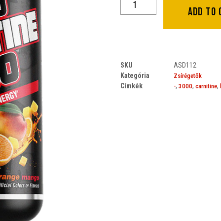
Add to 
SKU
ASD112
Kategória
Zsírégetők
Címkék
,
,
,
-
3000
carnitine