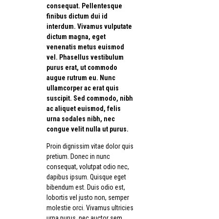
consequat. Pellentesque
finibus dictum dui id
interdum. Vivamus vulputate
dictum magna, eget
venenatis metus euismod
vel. Phasellus vestibulum
purus erat, ut commodo
augue rutrum eu. Nunc
ullamcorper ac erat quis
suscipit. Sed commodo, nibh
ac aliquet euismod, felis
urna sodales nibh, nec
congue velit nulla ut purus.
Proin dignissim vitae dolor quis
pretium. Donec in nunc
consequat, volutpat odio nec,
dapibus ipsum. Quisque eget
bibendum est. Duis odio est,
lobortis vel justo non, semper
molestie orci. Vivamus ultricies
urna purus, nec auctor sem