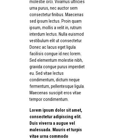
molestie orci. Vivamus ultricies
urna purus, nec auctor sem
consectetur finibus. Maecenas
sed ipsum lectus. Proin quam
ipsum, mollis a velit in, rutrum
interdum lectus. Nulla euismod
vestibulum elit ut consectetur.
Donec ac lacus eget ligula
facilisis congue id nec lorem.
Sed elementum molestie nibh,
gravida congue purus imperdiet
eu. Sed vitae lectus
condimentum, dictum neque
fermentum, pellentesque ligula.
Maecenas suscipit eros vitae
tempor condimentum.
Lorem ipsum dolor sit amet,
consectetur adipiscing elit.
Duis viverra a augue vel
malesuada. Mauris et turpis
vitae urna commodo