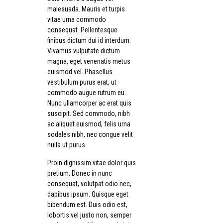
malesuada. Mauris et turpis
vitae urna commodo
consequat. Pellentesque
finibus dictum dui id interdum.
Vivamus vulputate dictum
magna, eget venenatis metus
euismod vel. Phasellus
vestibulum purus erat, ut
commodo augue rutrum eu.
Nunc ullamcorper ac erat quis
suscipit. Sed commodo, nibh
ac aliquet euismod, felis urna
sodales nibh, nec congue velit
nulla ut purus.
Proin dignissim vitae dolor quis
pretium. Donec in nunc
consequat, volutpat odio nec,
dapibus ipsum. Quisque eget
bibendum est. Duis odio est,
lobortis vel justo non, semper