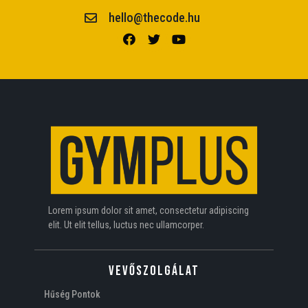
hello@thecode.hu
Lorem ipsum dolor sit amet, consectetur adipiscing
elit. Ut elit tellus, luctus nec ullamcorper.
VEVŐSZOLGÁLAT
Hűség Pontok