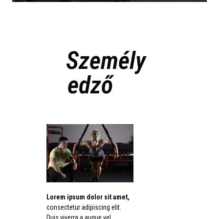
Személy
edző
Lorem ipsum dolor sit amet,
consectetur adipiscing elit.
Duis viverra a augue vel