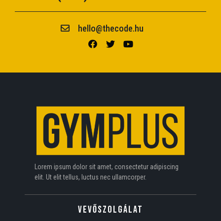
hello@thecode.hu
Lorem ipsum dolor sit amet, consectetur adipiscing
elit. Ut elit tellus, luctus nec ullamcorper.
VEVŐSZOLGÁLAT