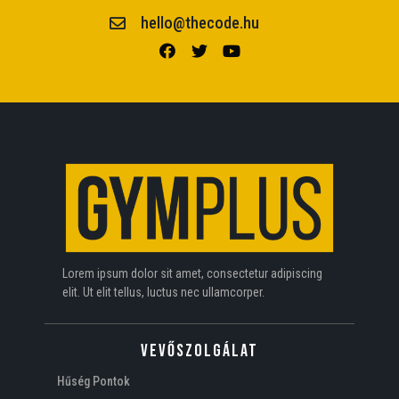
hello@thecode.hu
Lorem ipsum dolor sit amet, consectetur adipiscing
elit. Ut elit tellus, luctus nec ullamcorper.
VEVŐSZOLGÁLAT
Hűség Pontok