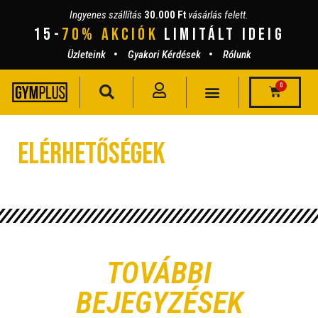
Ingyenes szállítás
30.000 Ft
vásárlás felett.
15-
70% AKCIÓK
lIMITÁLT IDEIG
Üzleteink
Gyakori Kérdések
Rólunk
0
Elérhetőségek
TOVÁBBI
BEJEGYZÉSEK