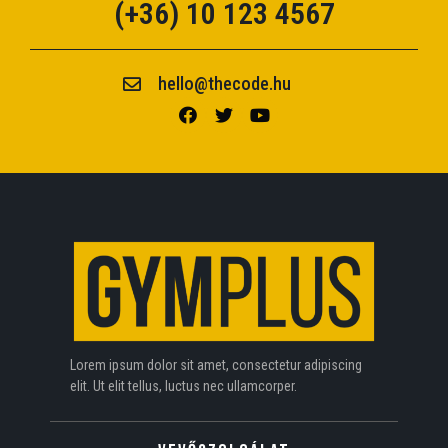
(+36) 10 123 4567
hello@thecode.hu
Lorem ipsum dolor sit amet, consectetur adipiscing
elit. Ut elit tellus, luctus nec ullamcorper.