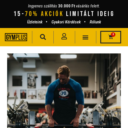
Ingyenes szállítás
30.000 Ft
vásárlás felett.
15-
70% AKCIÓK
lIMITÁLT IDEIG
Üzleteink
Gyakori Kérdések
Rólunk
0