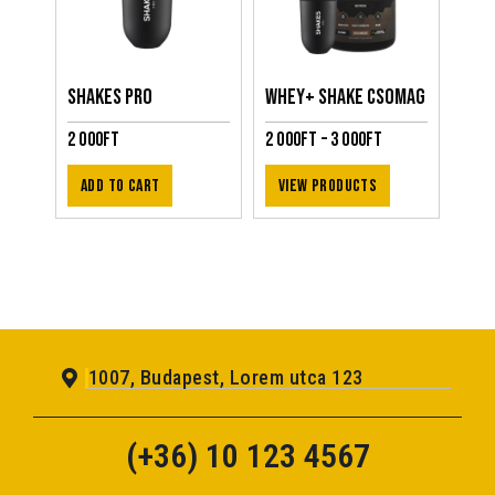
SHAKES PRO
WHEY+ SHAKE CSOMAG
2 000
Ft
2 000
Ft
–
3 000
Ft
Add to cart
View products
1007, Budapest, Lorem utca 123
(+36) 10 123 4567