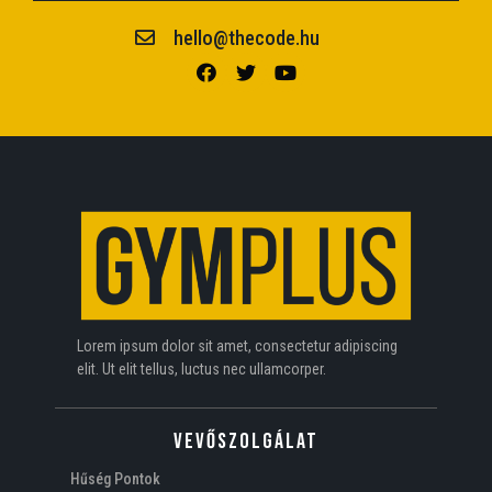
hello@thecode.hu
Lorem ipsum dolor sit amet, consectetur adipiscing
elit. Ut elit tellus, luctus nec ullamcorper.
VEVŐSZOLGÁLAT
Hűség Pontok