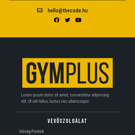
hello@thecode.hu
Lorem ipsum dolor sit amet, consectetur adipiscing
elit. Ut elit tellus, luctus nec ullamcorper.
VEVŐSZOLGÁLAT
Hűség Pontok