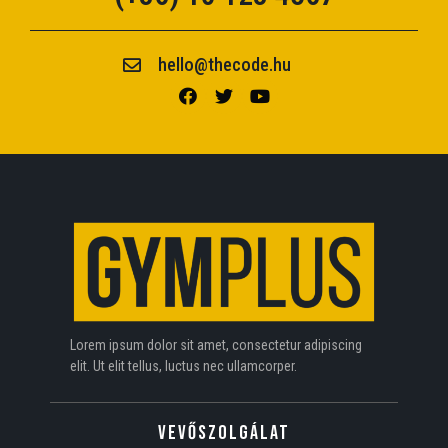
hello@thecode.hu
Lorem ipsum dolor sit amet, consectetur adipiscing
elit. Ut elit tellus, luctus nec ullamcorper.
VEVŐSZOLGÁLAT