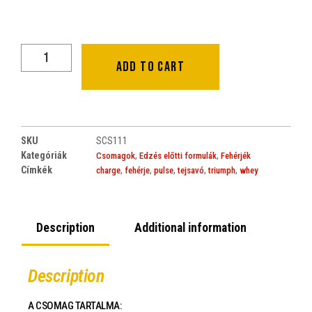
Add to cart
SKU
SCS111
Kategóriák
,
,
Csomagok
Edzés előtti formulák
Fehérjék
Címkék
,
,
,
,
,
charge
fehérje
pulse
tejsavó
triumph
whey
Description
Additional information
Description
A CSOMAG TARTALMA: