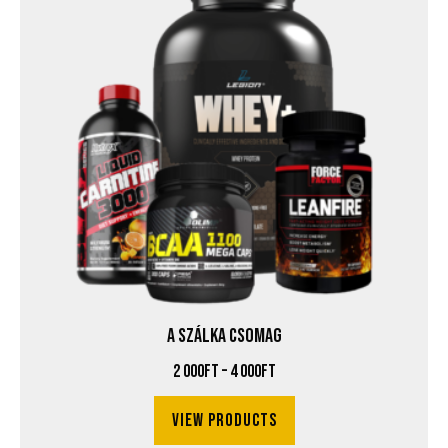
A SZÁLKA CSOMAG
2 000
Ft
–
4 000
Ft
View products