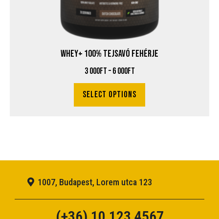
WHEY+ 100% Tejsavó fehérje
3 000
Ft
–
6 000
Ft
Select options
1007, Budapest, Lorem utca 123
(+36) 10 123 4567