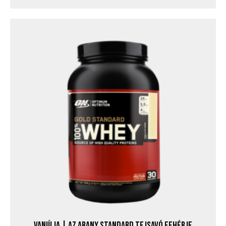
VANIÍLIA | AZ ARANY STANDARD TEJSAVÓ FEHÉRJE