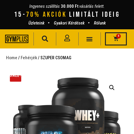
Ingyenes szállítás
30.000 Ft
vásárlás felett.
15-
70% AKCIÓK
lIMITÁLT IDEIG
Üzleteink
Gyakori Kérdések
Rólunk
0
Home
Fehérjék
/
/ SZUPER CSOMAG
SALE!