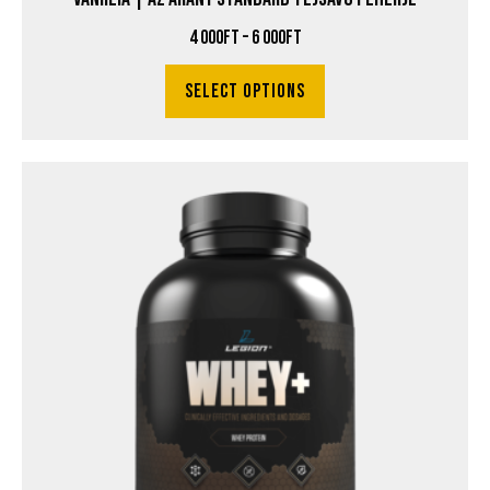
4 000
Ft
–
6 000
Ft
Select options