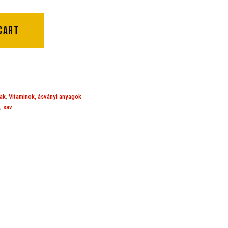
cart
,
ak
Vitaminok, ásványi anyagok
,
sav