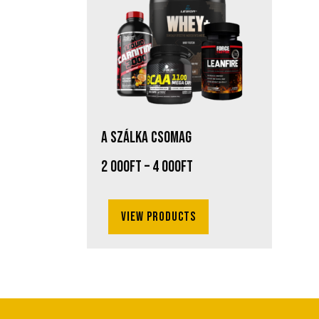
A SZÁLKA CSOMAG
2 000
Ft
–
4 000
Ft
View products