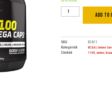
20 in stock
Add to 
SKU
BCA11
Kategóriák
BCAA | Amino Sav
Címkék
,
,
1100
amino
bcaa